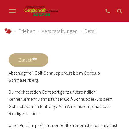
Zum Hauptinhalt springen
grafschaft-schanze.de
Erleben
Veranstaltungen
Detail
Zurück
Abschlag frei! Golf-Schnupperkurs beim Golfclub
Schmallenberg
Du möchtest den Golfsport ganz unverbindlich
kennenlernen? Dann ist unser Golf-Schnupperkurs beim
Golfclub Schmallenberg e.V. in Winkhausen genau das
Richtige für dich!
Unter Anleitung erfahrener Golflehrer erhältst du zunächst